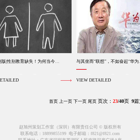
别版|性别教育缺失！为何当今…
与其坐而“联想”，不如奋起“华为
ETAILED
VIEW DETAILED
页次：
23
/40
页
9
篇
首页
上一页
下一页
尾页
赵旭州策划工作室（深圳）有限责任公司 © 版权所有
联系电话：18899855199 电子邮箱：f821@f821.com