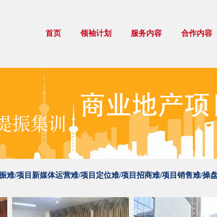
首页
领袖计划
服务内容
合作内容
振难/项目新媒体运营难/项目定位难/项目招商难/项目销售难/操