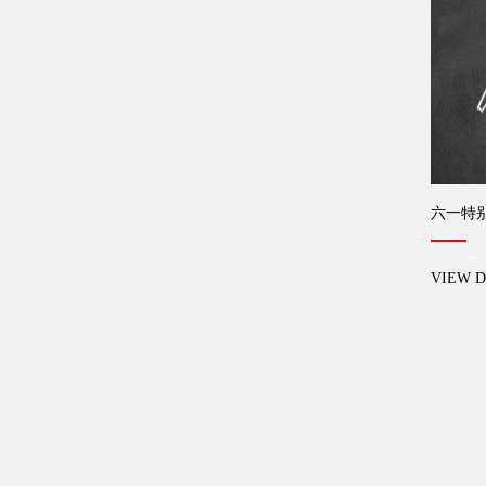
六一特
VIEW D