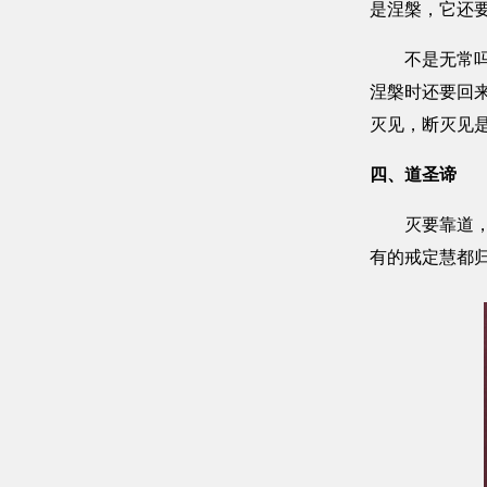
是涅槃，它还
不是无常吗？
涅槃时还要回
灭见，断灭见
四、道圣谛
灭要靠道，道
有的戒定慧都