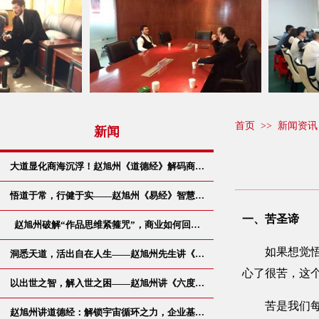
首页
>>
新闻资讯
新闻
大道显化商海沉浮！赵旭州《道德经》解码商…
悟道于常，行健于实——赵旭州《易经》智慧…
一、苦圣谛
赵旭州破解“作品思维紧箍咒”，商业如何回…
如果想觉悟，
洞悉天道，活出自在人生——赵旭州先生讲《…
心了很苦，这
以出世之智，解入世之困——赵旭州讲《六度…
苦是我们每个
赵旭州讲道德经：解锁宇宙循环之力，企业基…