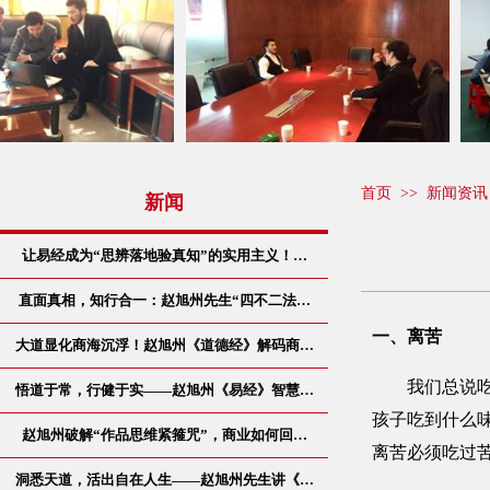
首页
>>
新闻资讯
新闻
让易经成为“思辨落地验真知”的实用主义！…
直面真相，知行合一：赵旭州先生“四不二法…
一、离苦
大道显化商海沉浮！赵旭州《道德经》解码商…
我们总说吃得
悟道于常，行健于实——赵旭州《易经》智慧…
孩子吃到什么
赵旭州破解“作品思维紧箍咒”，商业如何回…
离苦必须吃过
洞悉天道，活出自在人生——赵旭州先生讲《…