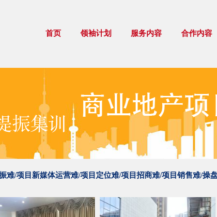
首页
领袖计划
服务内容
合作内容
振难/项目新媒体运营难/项目定位难/项目招商难/项目销售难/操