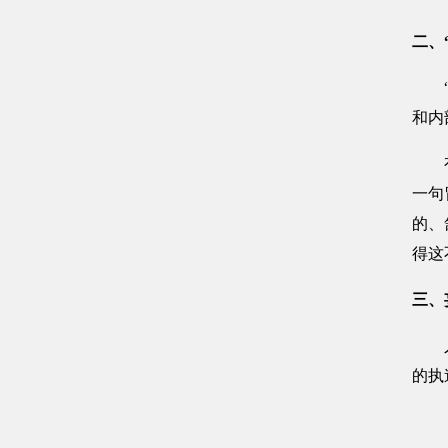
二、
“我
和内
有的
一句
的、
得这
三、
人们
的执