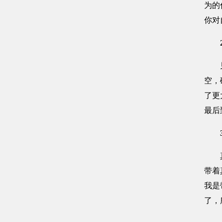
为的
你对
见山
空，
了更
最后
真正
带着
我是
了，