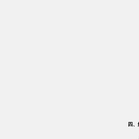
四、
从见