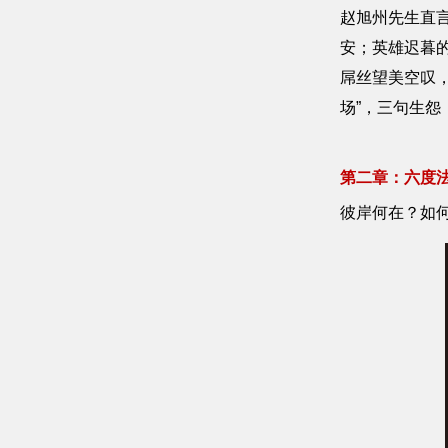
赵旭州先生直
安；英雄迟暮
屌丝望美空叹
场”，三句生
第二章：六度
彼岸何在？如