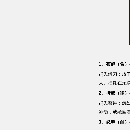
1、布施（舍）
赵氏解刀：放下
大。把耗在无
2、持戒（律）
赵氏警钟：怨
冲动，戒绝幽
3、忍辱（耐）