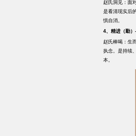
赵氏洞见：面
是看清现实后
惧自消。
4、精进（勤）
赵氏棒喝：生而
执念。是持续
本。