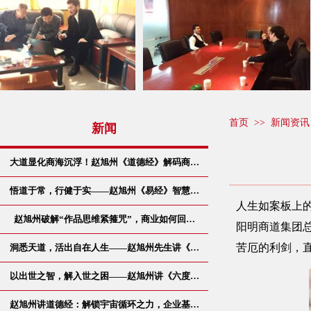
首页
>>
新闻资讯
新闻
大道显化商海沉浮！赵旭州《道德经》解码商…
悟道于常，行健于实——赵旭州《易经》智慧…
人生如案板上
赵旭州破解“作品思维紧箍咒”，商业如何回…
阳明商道集团
苦厄的利剑，
洞悉天道，活出自在人生——赵旭州先生讲《…
以出世之智，解入世之困——赵旭州讲《六度…
赵旭州讲道德经：解锁宇宙循环之力，企业基…