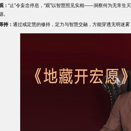
观：
“止”令妄念停息，“观”以智慧照见实相——洞察何为无常
源。
等持：
通过戒定慧的修持，定力与智慧交融，方能穿透无明迷雾