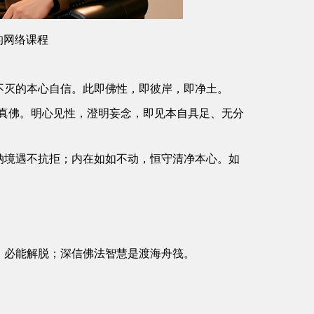
的网络课程
生不灭的本心自信。此即佛性，即彼岸，即净土。
真佛。明心见性，澄明妄念，即见本自具足、无分
接纳境遇不抗拒；内在如如不动，恒守清净本心。如
，必能解脱；深信佛法智慧是渡海舟筏。