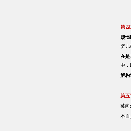
第四
烦恼
婴儿
在是
中，
解构
第五
莫向
本自