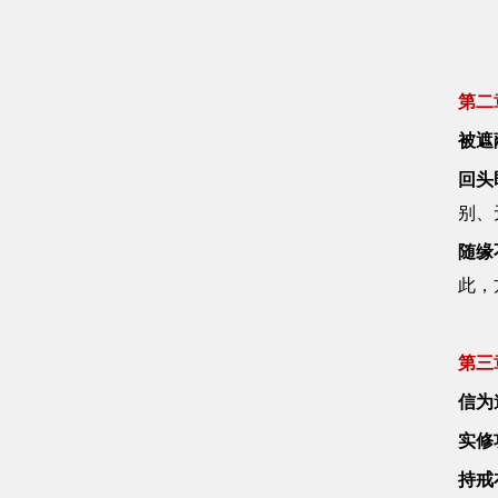
第二
被遮
回头
别、
随缘
此，
第三
信为
实修
持戒