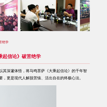
苦绝学
乘起信论》破苦绝学
以其深邃体悟，将马鸣菩萨《大乘起信论》的千年智
要，更是现代人解脱苦恼、活出自在的终极心法。