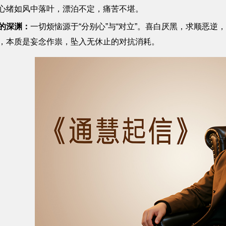
心绪如风中落叶，漂泊不定，痛苦不堪。
的深渊：
一切烦恼源于“分别心”与“对立”。喜白厌黑，求顺恶
，本质是妄念作祟，坠入无休止的对抗消耗。