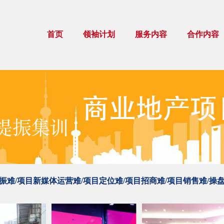
首页
领袖计划
服务内容
合作内容
振难/项目新媒体运营难/项目定位难/项目招商难/项目销售难/操