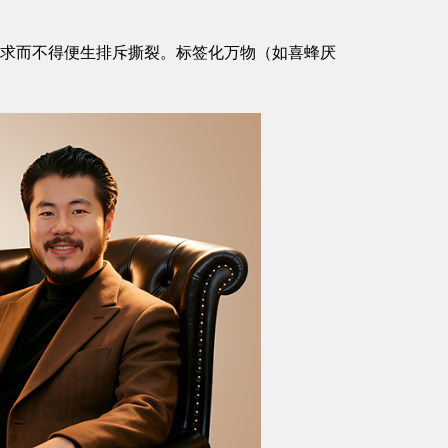
逆，求而不得便生排斥撕裂。标签化万物（如喜蜂厌