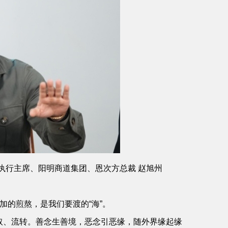
执行主席、阳明商道集团、恩次方总裁 赵旭州
加的煎熬，是我们要渡的“海”。
提取、流转。善念生善境，恶念引恶缘，随外界缘起缘