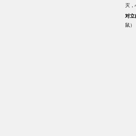
灭，
对立
鼠）