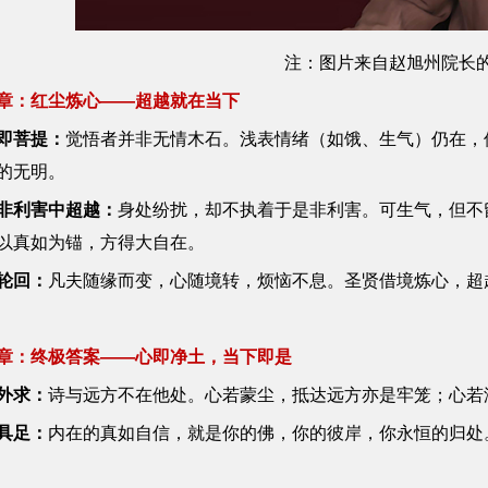
注：图片来自赵旭州院长
章：红尘炼心——超越就在当下
即菩提：
觉悟者并非无情木石。浅表情绪（如饿、生气）仍在，
的无明。
非利害中超越：
身处纷扰，却不执着于是非利害。可生气，但不
以真如为锚，方得大自在。
轮回：
凡夫随缘而变，心随境转，烦恼不息。圣贤借境炼心，超
章：终极答案——心即净土，当下即是
外求：
诗与远方不在他处。心若蒙尘，抵达远方亦是牢笼；心若
具足：
内在的真如自信，就是你的佛，你的彼岸，你永恒的归处