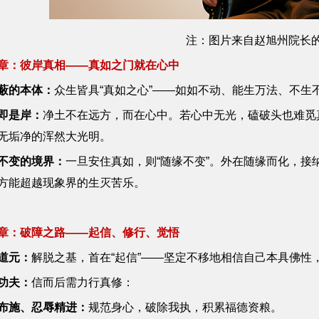
注：图片来自赵旭州院长
章：彼岸真相——真如之门就在心中
蔽的本体：
众生皆具“真如之心”——如如不动、能生万法、不
即是岸：
净土不在远方，而在心中。若心中无光，磕破头也难觅
无垢净的浑然大光明。
不变的境界：
一旦安住真如，则“随缘不变”。外在随缘而化，
方能超越现象界的生灭苦乐。
章：破障之路——起信、修行、觉悟
道元：
解脱之基，首在“起信”——坚定不移地相信自己本具佛性
功夫：
信而后需力行真修：
布施、忍辱精进：
规范身心，破除我执，积累福德资粮。