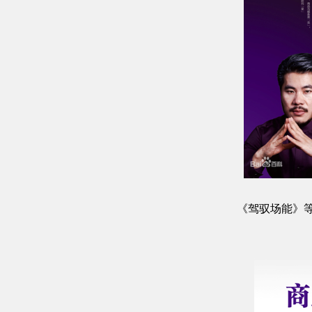
《驾驭场能》等